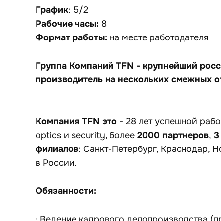
График
: 5/2
Рабочие часы:
8
Формат работы:
на месте работодателя
Группа Компаний TFN
- крупнейший росс
производитель на нескольких смежных о
Компания TFN это
- 28 лет успешной рабо
2000
партнеров
3
optics и security, более
,
филиалов
: Санкт-Петербург, Краснодар, Н
в России.
Обязанности:
· Ведение кадрового делопроизводства (пр