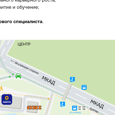
льного карьерного роста;
витие и обучение;
ового специалиста
.