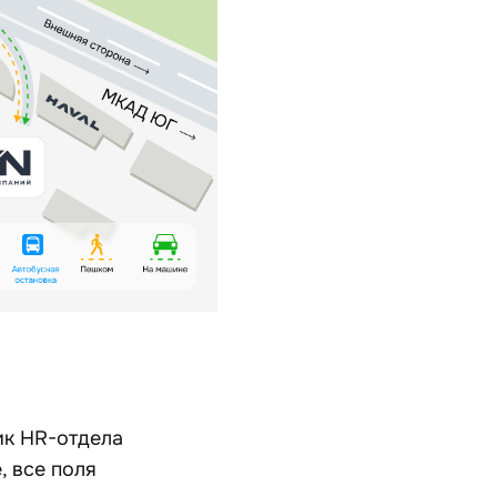
ик HR-отдела
, все поля