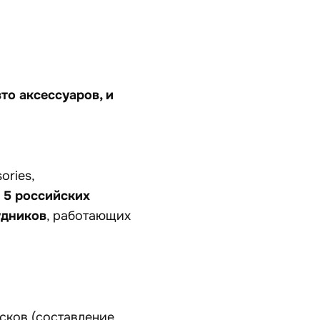
то аксессуаров, и
ories,
5 российских
,
удников
, работающих
сков (составление,